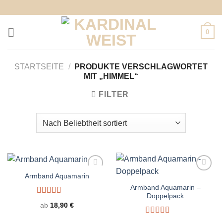
Zum
Inhalt
springen
0
STARTSEITE
/
PRODUKTE VERSCHLAGWORTET
MIT „HIMMEL“
FILTER
Armband Aquamarin
Armband Aquamarin –
Doppelpack
Bewertet
ab
18,90
€
mit
4.83
von 5
Bewertet