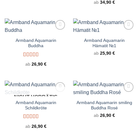
ab
34,90
€
mit
4.67
von 5
Armband Aquamarin
Armband Aquamarin
Buddha
Hämatit №1
ab
25,90
€
Bewertet
ab
26,90
€
mit
5.00
von
5
NICHT VORRÄTIG
Armband Aquamarin
Armband Aquamarin smiling
Schildkröte
Buddha Rosé
ab
26,90
€
Bewertet
ab
26,90
€
mit
5.00
von
5