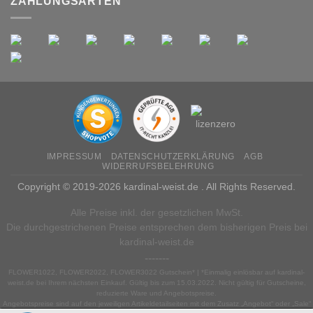
ZAHLUNGSARTEN
IMPRESSUM
DATENSCHUTZERKLÄRUNG
AGB
WIDERRUFSBELEHRUNG
Copyright © 2019-2026 kardinal-weist.de . All Rights Reserved.
Alle Preise inkl. der gesetzlichen MwSt.
Die durchgestrichenen Preise entsprechen dem bisherigen Preis bei
kardinal-weist.de
-------
FLOWER1022, FLOWER2022, FLOWER3022 Gutschein* | *Einmalig einlösbar auf kardinal-
weist.de bei Ihrem nächsten Einkauf. Gültig bis zum 15.03.2022. Nicht gültig für Gutscheine,
reduzierte Ware und Angebotspreise.
Angebotspreise sind auf den jeweiligen Artikeldetailseiten mit dem Zusatz „Angebot“ oder „Sale“