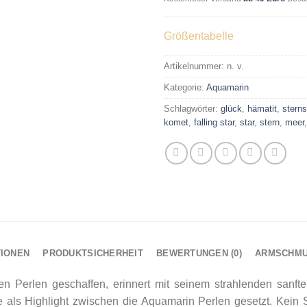
Größentabelle
Artikelnummer:
n. v.
Kategorie:
Aquamarin
Schlagwörter:
glück
,
hämatit
,
stern
komet
,
falling star
,
star
,
stern
,
meer
TIONEN
PRODUKTSICHERHEIT
BEWERTUNGEN (0)
ARMSCHM
n Perlen geschaffen, erinnert mit seinem strahlenden sanft
 als Highlight zwischen die Aquamarin Perlen gesetzt. Kein 