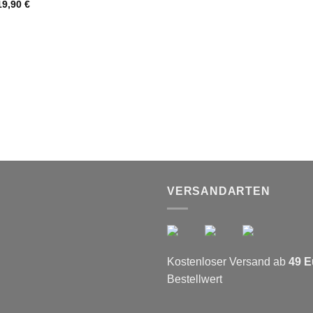
19,90
€
VERSANDARTEN
Kostenloser Versand ab
49 E
Bestellwert