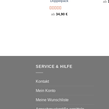
Doppelpack
ab
Bewertet
ab
34,90
€
mit
4.67
von 5
SERVICE & HILFE
Kontakt
Mein Konto
Meine Wunschliste