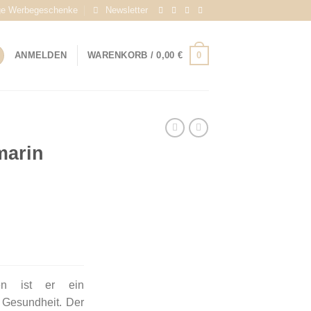
ge Werbegeschenke
Newsletter
0
ANMELDEN
WARENKORB /
0,00
€
arin
en ist er ein
 Gesundheit. Der