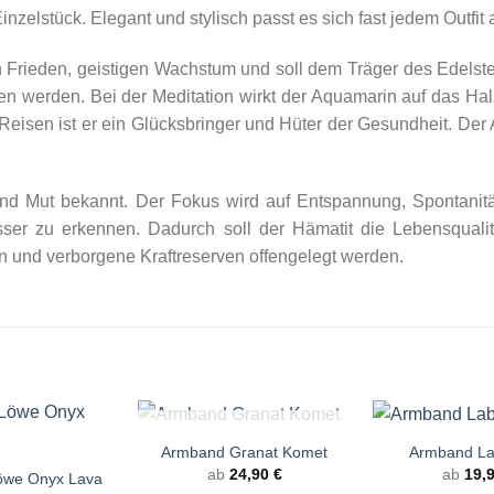
elstück. Elegant und stylisch passt es sich fast jedem Outfit 
 Frieden, geistigen Wachstum und soll dem Träger des Edelst
ragen werden. Bei der Meditation wirkt der Aquamarin auf das 
Reisen ist er ein Glücksbringer und Hüter der Gesundheit. Der Aq
und Mut bekannt. Der Fokus wird auf Entspannung, Spontanitä
sser zu erkennen. Dadurch soll der Hämatit die Lebensqualit
 und verborgene Kraftreserven offengelegt werden.
+
+
NICHT VORRÄTIG
Armband Granat Komet
Armband La
ab
24,90
€
ab
19,
öwe Onyx Lava