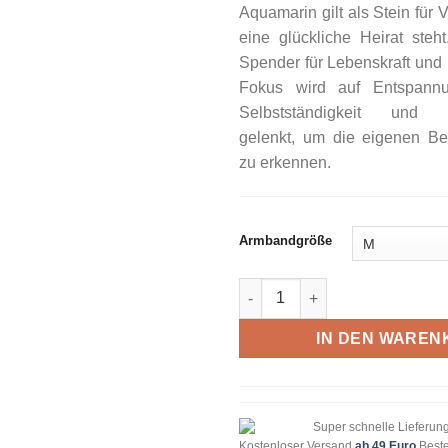
Aquamarin gilt als Stein für Ve
eine glückliche Heirat steht
Spender für Lebenskraft und
Fokus wird auf Entspannun
Selbstständigkeit und En
gelenkt, um die eigenen Be
zu erkennen.
Armbandgröße
Armband Aquamarin Komet M
IN DEN WAREN
Super schnelle Lieferun
Kostenloser Versand
ab 49 Euro
Beste