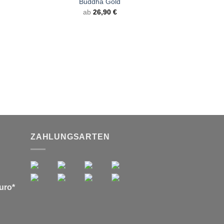
Buddha Gold
ab
26,90
€
+
Armband Sodali
Doppelpac
ab
34,90
€
ZAHLUNGSARTEN
uro*