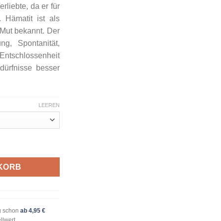
rliebte, da er für
. Hämatit ist als
 Mut bekannt. Der
g, Spontanität,
tschlossenheit
dürfnisse besser
LEEREN
enge
KORB
g schon
ab 4,95 €
llwert