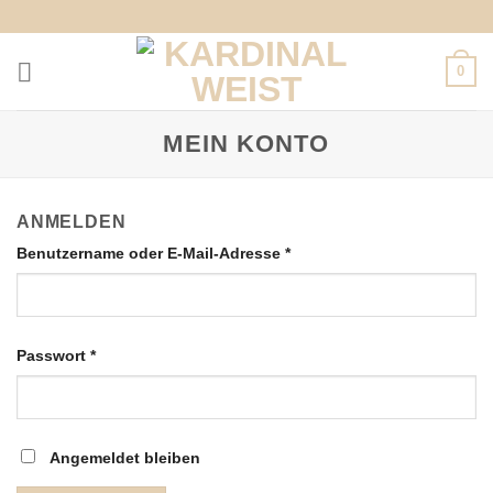
Zum
Inhalt
springen
0
MEIN KONTO
ANMELDEN
Erforderlich
Benutzername oder E-Mail-Adresse
*
Erforderlich
Passwort
*
Angemeldet bleiben