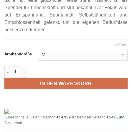
da er für eine glückliche Heirat steht. Hämatit ist als
Spender für Lebenskraft und Mut bekannt. Der Fokus wird
auf Entspannung, Spontanität, Selbstständigkeit und
Entschlossenheit gelenkt, um die eigenen Bedürfnisse
besser zu erkennen.
LEEREN
Armbandgröße
Armband Aquamarin smiling Buddha Menge
IN DEN WARENKORB
Super schnelle Lieferung schon
ab 4,95 €
Kostenloser Versand
ab 49 Euro
Bestellwert