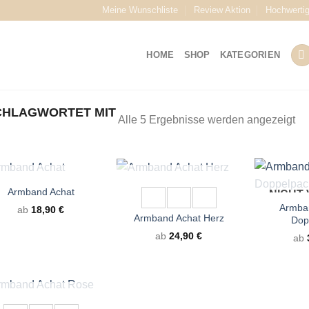
Meine Wunschliste
Review Aktion
Hochwerti
HOME
SHOP
KATEGORIEN
HLAGWORTET MIT
Na
Alle 5 Ergebnisse werden angezeigt
Bel
sor
+
+
ICHT VORRÄTIG
NICHT VORRÄTIG
Armband Achat
NICHT
Armba
ab
18,90
€
Armband Achat Herz
Dop
ab
24,90
€
ab
ICHT VORRÄTIG