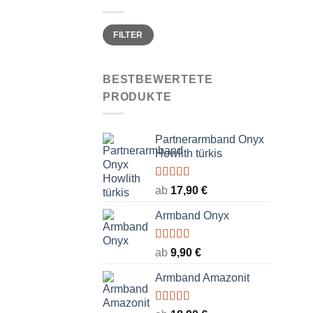
Min.
Max.
FILTER
Preis
Preis
BESTBEWERTETE
PRODUKTE
Partnerarmband Onyx
Howlith türkis
Bewertet
ab
17,90
€
mit
5.00
von
5
Armband Onyx
Bewertet
ab
9,90
€
mit
5.00
von
5
Armband Amazonit
Bewertet