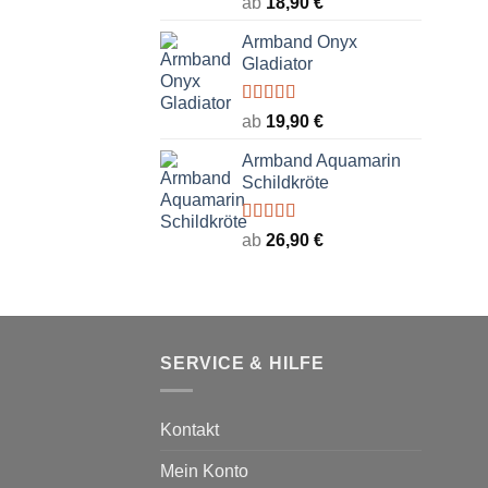
ab
18,90
€
mit
5.00
von
5
Armband Onyx
Gladiator
Bewertet
ab
19,90
€
mit
5.00
von
5
Armband Aquamarin
Schildkröte
Bewertet
ab
26,90
€
mit
5.00
von
5
SERVICE & HILFE
Kontakt
Mein Konto