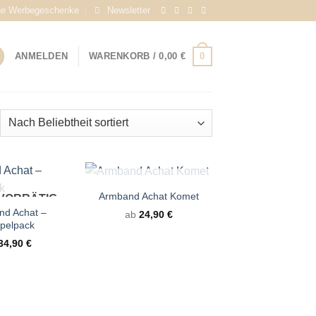
ge Werbegeschenke
Newsletter
0
ANMELDEN
WARENKORB /
0,00
€
ch
iebtheit
tiert
+
NICHT VORRÄTIG
Armband Achat Komet
 VORRÄTIG
nd Achat –
ab
24,90
€
pelpack
34,90
€