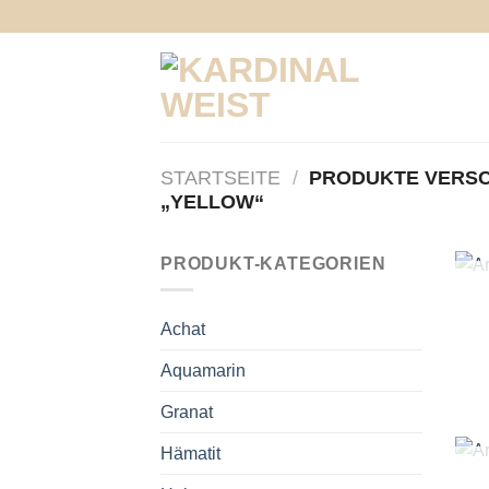
Zum
Inhalt
springen
STARTSEITE
/
PRODUKTE VERSC
„YELLOW“
+
PRODUKT-KATEGORIEN
N
Achat
Aquamarin
Granat
+
Hämatit
N