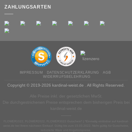
ZAHLUNGSARTEN
IMPRESSUM
DATENSCHUTZERKLÄRUNG
AGB
WIDERRUFSBELEHRUNG
Copyright © 2019-2026 kardinal-weist.de . All Rights Reserved.
Alle Preise inkl. der gesetzlichen MwSt.
Die durchgestrichenen Preise entsprechen dem bisherigen Preis bei
kardinal-weist.de
-------
FLOWER1022, FLOWER2022, FLOWER3022 Gutschein* | *Einmalig einlösbar auf kardinal-
weist.de bei Ihrem nächsten Einkauf. Gültig bis zum 15.03.2022. Nicht gültig für Gutscheine,
reduzierte Ware und Angebotspreise.