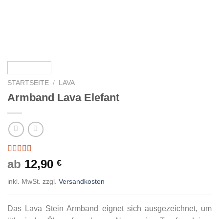
STARTSEITE
/
LAVA
Armband Lava Elefant
Bewertet
1
ab
12,90
€
mit
5.00
von
5, basierend
inkl. MwSt.
zzgl.
Versandkosten
auf
Kundenbewertung
Das Lava Stein Armband eignet sich ausgezeichnet, um