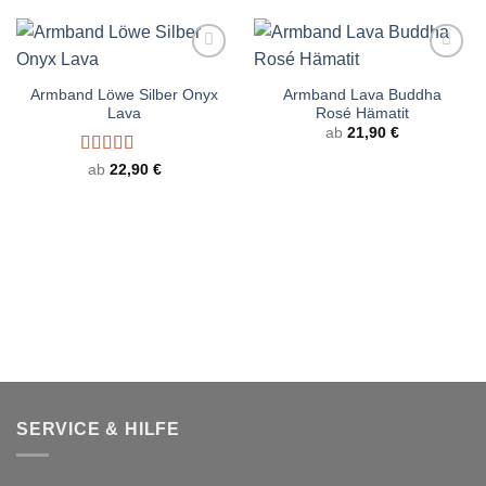
Armband Löwe Silber Onyx
Armband Lava Buddha
Lava
Rosé Hämatit
ab
21,90
€
Bewertet
ab
22,90
€
mit
5.00
von
5
SERVICE & HILFE