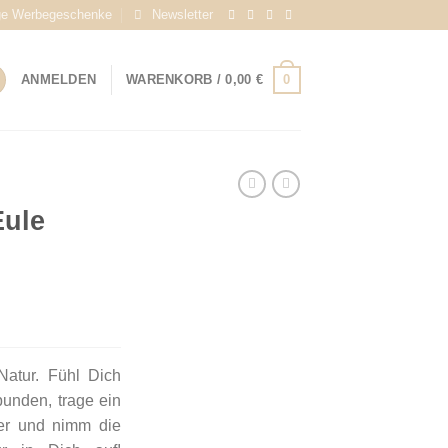
ge Werbegeschenke
Newsletter
0
ANMELDEN
WARENKORB /
0,00
€
Eule
Natur. Fühl Dich
bunden, trage ein
per und nimm die