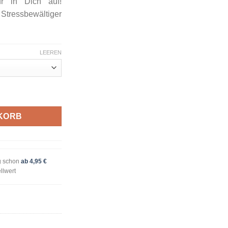
ur in Dich auf!
tressbewältiger
LEEREN
KORB
g schon
ab 4,95 €
llwert