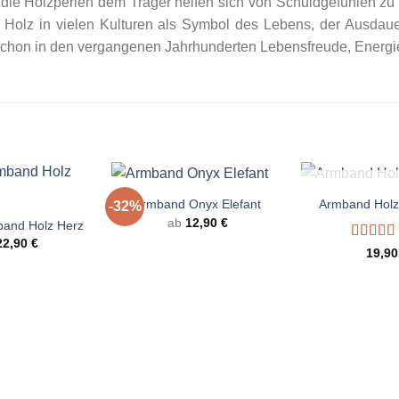
die Holzperlen dem Träger helfen sich von Schuldgefühlen zu 
t Holz in vielen Kulturen als Symbol des Lebens, der Ausdau
 schon in den vergangenen Jahrhunderten Lebensfreude, Energie
+
+
NICHT VO
Armband Onyx Elefant
Armband Hol
-32%
ab
12,90
€
band Holz Herz
22,90
€
Bewerte
19,9
mit
5.00
5