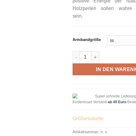
positive Energie der Nat
Holzperlen sollen wahre S
sein.
Armbandgröße
Armband Holz Eule Menge
IN DEN WAREN
Super schnelle Lieferun
Kostenloser Versand
ab 49 Euro
Beste
Größentabelle
Artikelnummer:
n. v.