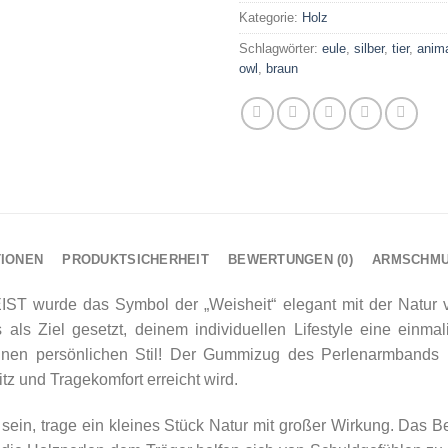
Kategorie:
Holz
Schlagwörter:
eule
,
silber
,
tier
,
anima
owl
,
braun
TIONEN
PRODUKTSICHERHEIT
BEWERTUNGEN (0)
ARMSCHM
 wurde das Symbol der „Weisheit“ elegant mit der Natur ve
s als Ziel gesetzt, deinem individuellen Lifestyle eine ein
einen persönlichen Stil! Der Gummizug des Perlenarmbands 
z und Tragekomfort erreicht wird.
sein, trage ein kleines Stück Natur mit großer Wirkung. Das B