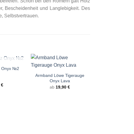
befreien. Schon bei den Römern galt Holz
er, Bescheidenheit und Langlebigkeit. Des
, Selbstvertrauen.
+
RRÄTIG
z Onyx №2
-24%
Armband Löwe Tigerauge
Onyx Lava
t
0
€
ab
19,90
€
von
+
Armband Lava 
ab
12,90
€