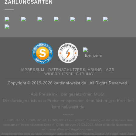
ZAHLUNGSARTEN
IMPRESSUM
DATENSCHUTZERKLÄRUNG
AGB
WIDERRUFSBELEHRUNG
Copyright © 2019-2026 kardinal-weist.de . All Rights Reserved.
Alle Preise inkl. der gesetzlichen MwSt.
Die durchgestrichenen Preise entsprechen dem bisherigen Preis bei
kardinal-weist.de
-------
FLOWER1022, FLOWER2022, FLOWER3022 Gutschein* | *Einmalig einlösbar auf kardinal-
weist.de bei Ihrem nächsten Einkauf. Gültig bis zum 15.03.2022. Nicht gültig für Gutscheine,
reduzierte Ware und Angebotspreise.
Angebotspreise sind auf den jeweiligen Artikeldetailseiten mit dem Zusatz „Angebot“ oder „Sale“