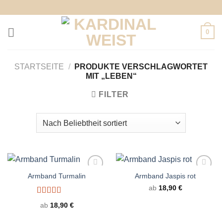
Zum
Inhalt
springen
0
STARTSEITE
/
PRODUKTE VERSCHLAGWORTET
MIT „LEBEN“
FILTER
Armband Turmalin
Armband Jaspis rot
ab
18,90
€
Bewertet
ab
18,90
€
mit
5.00
von
5