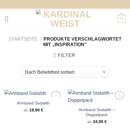
Zum
Inhalt
springen
0
STARTSEITE
/
PRODUKTE VERSCHLAGWORTET
MIT „INSPIRATION“
FILTER
Armband Sodalith
Armband Sodalith –
ab
18,90
€
Doppelpack
ab
34,90
€