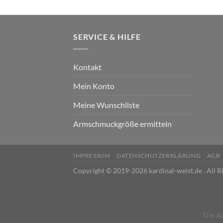
SERVICE & HILFE
Kontakt
Mein Konto
Meine Wunschliste
Armschmuckgröße ermitteln
IMPRESSUM
DATENSCHUTZERKLÄRUNG
AGB
Copyright © 2019-2026 kardinal-weist.de . All R
Die du