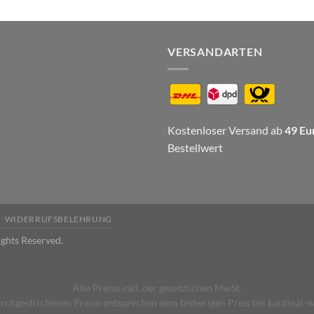
VERSANDARTEN
Kostenloser Versand ab
49 Eu
Bestellwert
WIDERRUFSBELEHRUNG
ights Reserved.
Alle Preise inkl. der gesetzlichen MwSt.
rchgestrichenen Preise entsprechen dem bisherigen Preis bei kardinal-w