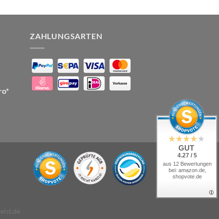
ZAHLUNGSARTEN
ro*
GUT
4.27 / 5
aus 12 Bewertungen
bei: amazon.de,
shopvote.de
eist.de