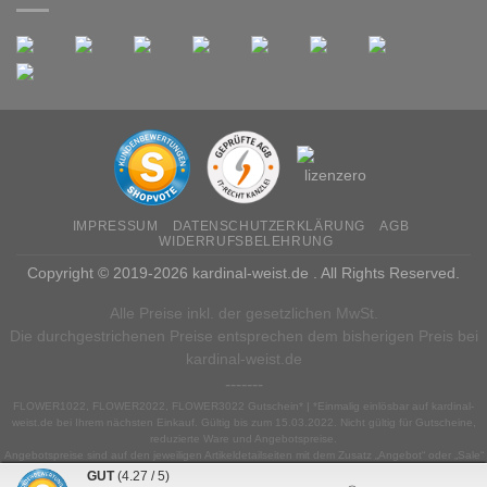
IMPRESSUM
DATENSCHUTZERKLÄRUNG
AGB
WIDERRUFSBELEHRUNG
Copyright © 2019-2026 kardinal-weist.de . All Rights Reserved.
Alle Preise inkl. der gesetzlichen MwSt.
Die durchgestrichenen Preise entsprechen dem bisherigen Preis bei
kardinal-weist.de
-------
FLOWER1022, FLOWER2022, FLOWER3022 Gutschein* | *Einmalig einlösbar auf kardinal-
weist.de bei Ihrem nächsten Einkauf. Gültig bis zum 15.03.2022. Nicht gültig für Gutscheine,
reduzierte Ware und Angebotspreise.
Angebotspreise sind auf den jeweiligen Artikeldetailseiten mit dem Zusatz „Angebot“ oder „Sale“
gekennzeichnet. Nicht mit anderen Rabatt-Aktionen kombinierbar. Nur solange der Vorrat reicht.
GUT
(4.27 / 5)